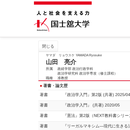
閉じる
ヤマダ リョウスケ
YAMADA Ryosuke
山田 亮介
所属
政経学部 政治行政学科
政治学研究科 政治学専攻（修士課程）
職種
准教授
著書・論文歴
著書
『政治学入門』第2版 (共著) 2025/04
著書
『政治学入門』 (共著) 2020/05
著書
『憲法』第2版（NEXT教科書シリーズ） 
著書
『リーガルマキシム―現代に生きる法の名