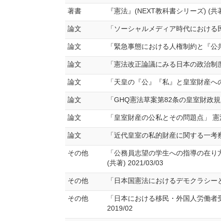
著書
『憲法』(NEXT教科書シリーズ) (共著) 
論文
「ソーシャルメディア時代における民主主義の
論文
「緊急事態における人権制約と『公共の福
論文
「憲法改正論議にみる日本の政治制度改革―
論文
「天皇の『公』『私』と皇室財産への課税」 
論文
「GHQ憲法草案第82条の皇室財政規定と『世
論文
「皇室財産の公私とその問題点」 憲法研究 (
論文
「近代皇室の私的財産に関する一考察―皇室
その他
「公務員志望の学生への指導の在り方と
(共著) 2021/03/03
その他
「日本国憲法におけるデモクラシーと憲法改正
その他
「日本における移民・外国人労働者受け
2019/02