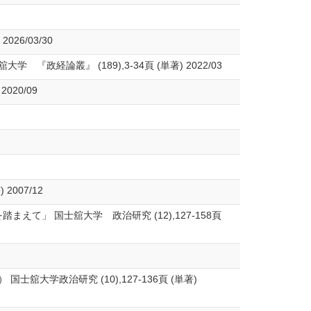
6/03/30
叢』 (189),3-34頁 (単著) 2022/03
20/09
007/12
て」 国士舘大学 政治研究 (12),127-158頁
学政治研究 (10),127-136頁 (単著)